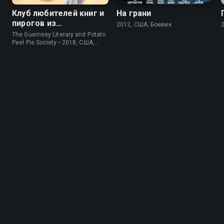
Клуб любителей книг и
На грани
пирогов из
2012, США, Боевик
картофельных
The Guernsey Literary and Potato
очистков
Peel Pie Society • 2018, США,
История