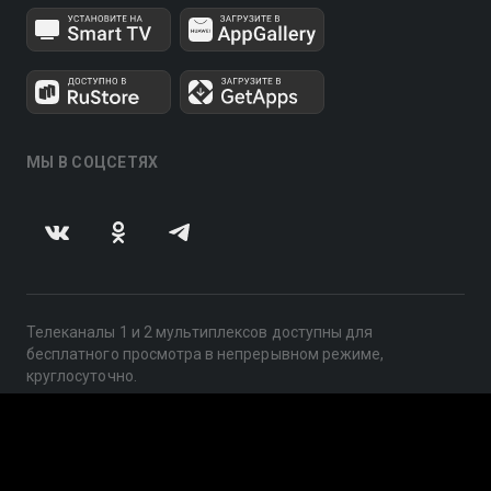
МЫ В СОЦСЕТЯХ
Телеканалы 1 и 2 мультиплексов доступны для
бесплатного просмотра в непрерывном режиме,
круглосуточно.
© 2014 — 2026, ООО «ЛайфСтрим», 109240, г. Москва,
ул. Николоямская, д. 13, стр. 2, этаж 2, ИНН 7710918800
Поддержка: help@smotreshka.tv