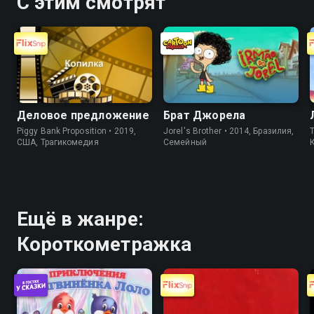
С этим смотрят
Деловое предложение
Брат Джорела
Piggy Bank Proposition • 2019,
Jorel's Brother • 2014, Бразилия,
T
США, Трагикомедия
Cемейный
Ещё в жанре:
Короткометражка