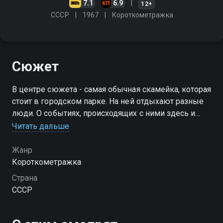
7.1
6.9
12+
СССР
1967
Короткометражка
Сюжет
В центре сюжета - самая обычная скамейка, которая
стоит в городском парке. На ней отдыхают разные
люди. О событиях, происходящих с ними здесь и
сейчас, и пойдет речь
Читать дальше
Жанр
Короткометражка
Страна
СССР