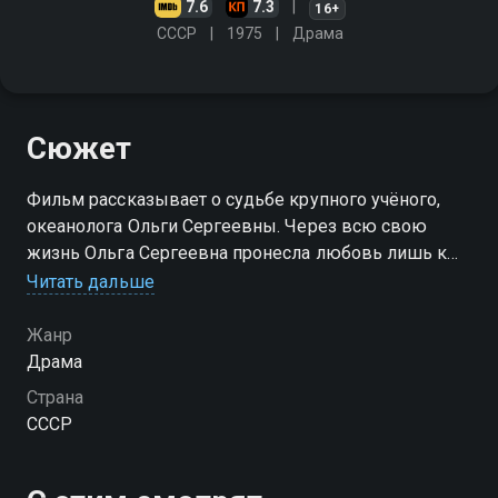
7.6
7.3
16+
СССР
1975
Драма
Сюжет
Фильм рассказывает о судьбе крупного учёного,
океанолога Ольги Сергеевны. Через всю свою
жизнь Ольга Сергеевна пронесла любовь лишь к
одному человеку, с которым ей так и не суждено
Читать дальше
было обрести счастье
Жанр
Драма
Страна
СССР