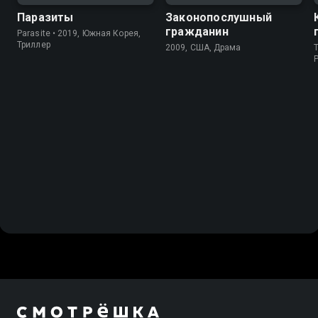
Паразиты
Законопослушный
гражданин
Parasite • 2019, Южная Корея,
Триллер
2009, США, Драма
T
P