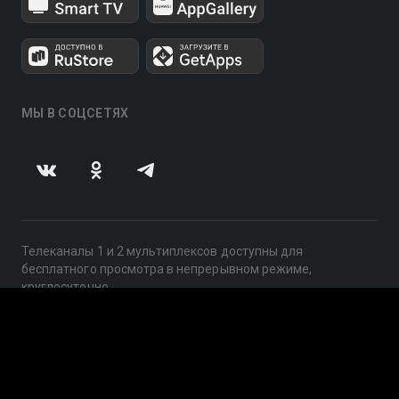
МЫ В СОЦСЕТЯХ
Телеканалы 1 и 2 мультиплексов доступны для
бесплатного просмотра в непрерывном режиме,
круглосуточно.
© 2014 — 2026, ООО «ЛайфСтрим», 109240, г. Москва,
ул. Николоямская, д. 13, стр. 2, этаж 2, ИНН 7710918800
Поддержка: help@smotreshka.tv
UUID: d3cdbfd6-7626-4618-9610-7a69be56b772