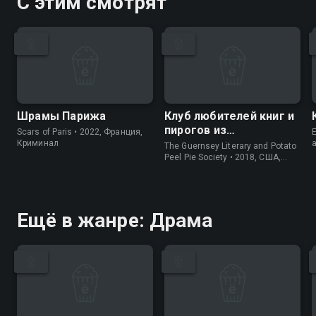
С этим смотрят
Шрамы Парижа
Клуб любителей книг и
пирогов из
Scars of Paris • 2022, Франция,
E
картофельных
Криминал
The Guernsey Literary and Potato
очистков
Peel Pie Society • 2018, США,
История
Ещё в жанре: Драма