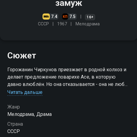
замуж
7.4
7.5
16+
СССР
1967
Мелодрама
Сюжет
Горожанин Чиркунов приезжает в родной колхоз и
делает предложение поварихе Асе, в которую
давно влюблён. Но она отказывается - она не любит
Чиркунова, а любит шофёра Степана и ждёт от него
Читать дальше
ребёнка. Правда, сам Степан к ней почти
равнодушен…
Жанр
Мелодрама, Драма
Страна
СССР