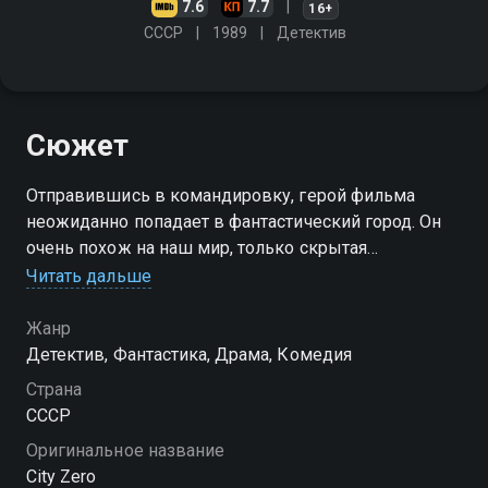
7.6
7.7
16+
СССР
1989
Детектив
Сюжет
Отправившись в командировку, герой фильма
неожиданно попадает в фантастический город. Он
очень похож на наш мир, только скрытая
абсурдность повседневной жизни здесь стала
Читать дальше
явной. Город Зеро открывает герою одну тайну за
другой
Жанр
Детектив, Фантастика, Драма, Комедия
Страна
СССР
Оригинальное название
City Zero