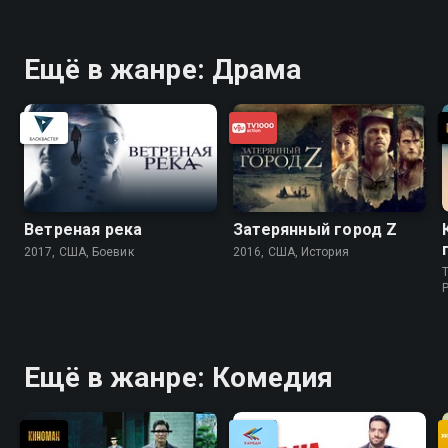
Ещё в жанре: Драма
Ветреная река
Затерянный город Z
2017, США, Боевик
2016, США, История
T
P
Ещё в жанре: Комедия