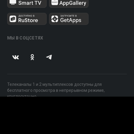
МЫ В СОЦСЕТЯХ
Телеканалы 1 и 2 мультиплексов доступны для
бесплатного просмотра в непрерывном режиме,
круглосуточно.
© 2014 — 2026, ООО «ЛайфСтрим», 109240, г. Москва,
ул. Николоямская, д. 13, стр. 2, этаж 2, ИНН 7710918800
Поддержка: help@smotreshka.tv
UUID: 2e7b4ce1-a20a-45b7-9b2b-e4acc0778eae