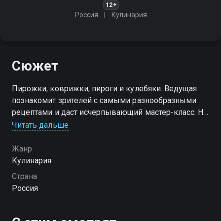
12+
Россия
Кулинария
Сюжет
Пирожки, коврижки, пироги и кулебяки. Ведущая
познакомит зрителей с самыми разнообразными
рецептами и даст исчерпывающий мастер-класс. Не
пропустите!
Читать дальше
Посмотреть онлайн 1 сезон сериала С пылу с жару
Жанр
вы можете совершенно бесплатно в хорошем HD
Кулинария
качестве на Смотрёшке
Страна
Россия