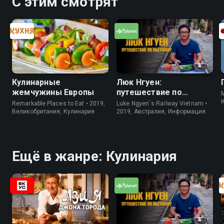
С этим смотрят
Кулинарные
Люк Нгуен:
жемчужины Европы
путешествие по
M
Вьетнаму
Remarkable Places to Eat • 2019,
Luke Ngyen`s Railway Vietnam •
Великобритания, Кулинария
2019, Австралия, Информация
Ещё в жанре: Кулинария