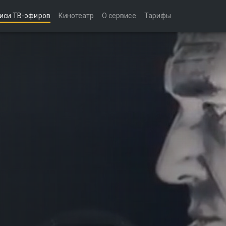
иси ТВ-эфиров
Кинотеатр
О сервисе
Тарифы