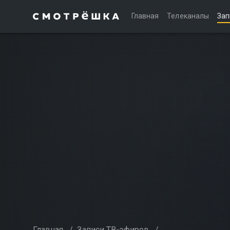
Главная
Телеканалы
Зап
Главная
/
Записи ТВ-эфиров
/