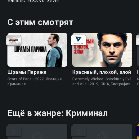
Ballistic: Ecks vs. Sever
С этим смотрят
Шрамы Парижа
Красивый, плохой, злой
Scars of Paris • 2022, Франция,
Extremely Wicked, Shockingly Evil
N
Криминал
and Vile • 2019, США, Биография
Ещё в жанре: Криминал