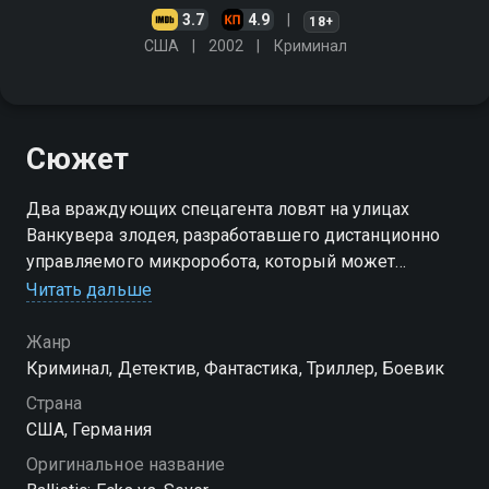
3.7
4.9
18+
США
2002
Криминал
Сюжет
Два враждующих спецагента ловят на улицах
Ванкувера злодея, разработавшего дистанционно
управляемого микроробота, который может
путешествовать по артериям и в нужный момент
Читать дальше
вызывать инфаркт
Жанр
Криминал, Детектив, Фантастика, Триллер, Боевик
Страна
США, Германия
Оригинальное название