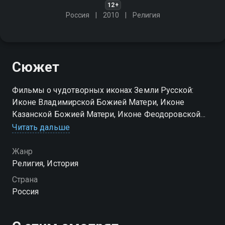
12+
Россия
2010
Религия
Сюжет
Фильмы о чудотворных иконах Земли Русской:
Иконе Владимирской Божией Матери, Иконе
Казанской Божией Матери, Иконе Феодоровской
Божией Матери, Иконе "Неупиваемая чаша"
Читать дальше
Посмотреть онлайн 1 сезон сериала Царица
Жанр
Небесная вы можете совершенно бесплатно в
Религия, История
хорошем HD качестве на Смотрёшке
Страна
Россия