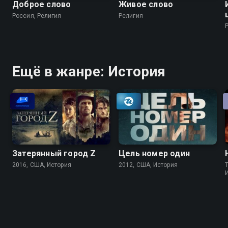
Доброе слово
Живое слово
Россия, Религия
Религия
Ещё в жанре: История
Затерянный город Z
Цель номер один
2016, США, История
2012, США, История
T