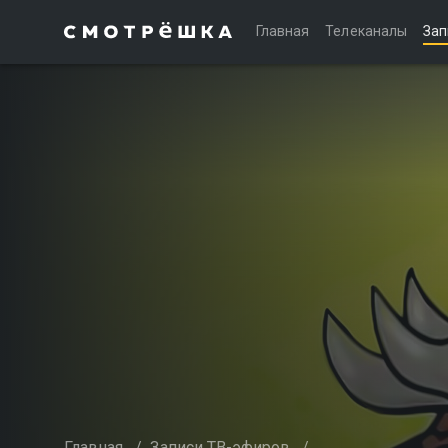
Главная
Телеканалы
Зап
Главная
/
Записи ТВ-эфиров
/