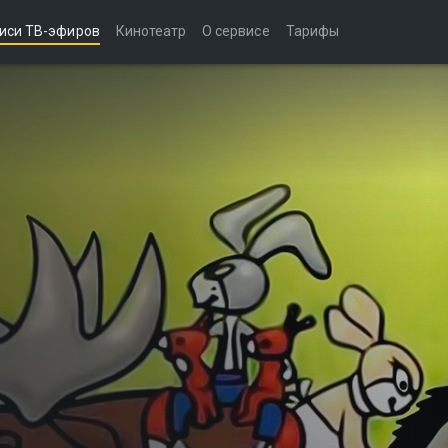
иси ТВ-эфиров
Кинотеатр
О сервисе
Тарифы