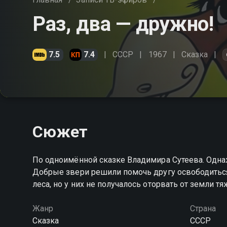
Раз, два — дружно!
7.5
7.4
СССР
1967
Сказка
Сюжет
По одноимённой сказке Владимира Сутеева. Однаж
Добрые звери решили помочь другу освободиться
леса, но у них не получалось оторвать от земли т
Жанр
Страна
Сказка
СССР