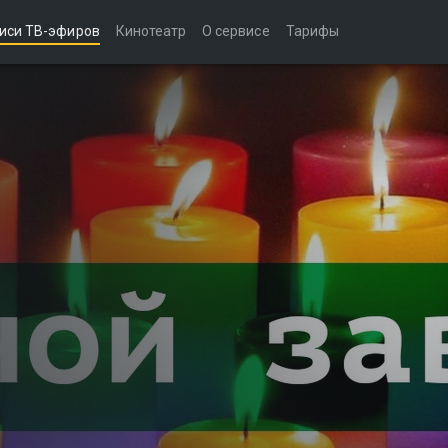
иси ТВ-эфиров
Кинотеатр
О сервисе
Тарифы