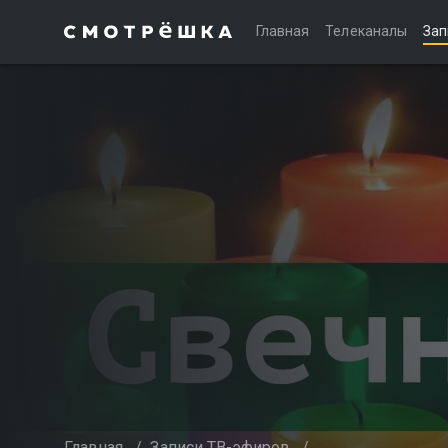
Главная
Телеканалы
Зап
Главная
/
Записи ТВ-эфиров
/