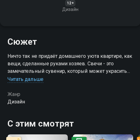
12+
Дизайн
Сюжет
Ничто так не придаёт домашнего уюта квартире, как
вещи, сделанные руками хозяев. Свечи - это
замечательный сувенир, который может украсить
атмосферу любого семейного праздника
Читать дальше
Посмотреть онлайн 1 сезон сериала Свечной
Жанр
заводик вы можете совершенно бесплатно в
Дизайн
хорошем HD качестве на Смотрёшке
С этим смотрят