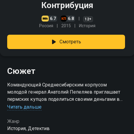
Контрибуция
6.7
6.8
12+
Россия
2015
История
Смотреть
Сюжет
Командующий Среднесибирским корпусом
молодой генерал Анатолий Пепеляев приглашает
пермских купцов поделиться своими деньгами в
пользу нужд армии, угрожая расстрелом. Первой
Читать дальше
откликается богатая вдова и приносит крупный
бриллиант…
Жанр
История, Детектив