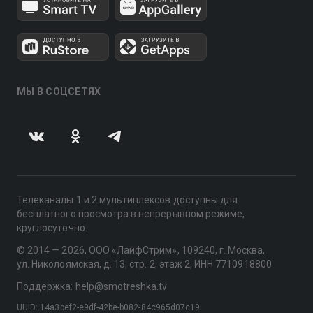
МЫ В СОЦСЕТЯХ
Телеканалы 1 и 2 мультиплексов доступны для
бесплатного просмотра в непрерывном режиме,
круглосуточно.
© 2014 — 2026, ООО «ЛайфСтрим», 109240, г. Москва,
ул. Николоямская, д. 13, стр. 2, этаж 2, ИНН 7710918800
Поддержка: help@smotreshka.tv
UUID: 14a3bef2-e9df-42be-b082-84c965d07c19