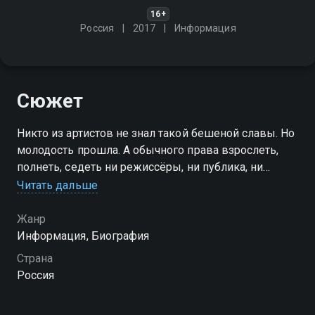
16+
Россия
2017
Информация
Сюжет
Никто из артистов не знал такой бешеной славы. Но
молодость прошла. А обычного права взрослеть,
полнеть, седеть ни режиссёры, ни публика, ни
женщины ему не оставили. Кем был на самом деле
Читать дальше
Леонид Харитонов, сыгравший солдата Ивана
Бровкина?
Жанр
Информация, Биография
Страна
Россия