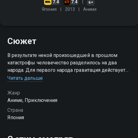
7.4
7.4
6+
Япония
2013
Аниме
Сюжет
В результате некой произошедшей в прошлом
катастрофы человечество разделилось на два
народа. Для первого народа гравитация действует
наоборот. Для второго народа гравитация действует
Читать дальше
обычным образом
Жанр
Аниме, Приключения
Страна
Япония