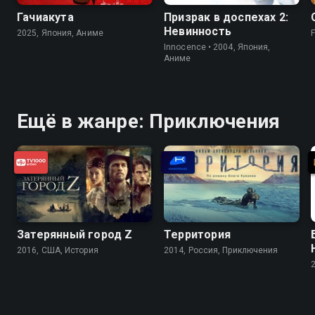
Гачиакута
Призрак в доспехах 2:
Невинность
2025, Япония, Аниме
F
Innocence • 2004, Япония,
Аниме
Ещё в жанре: Приключения
Затерянный город Z
Территория
2016, США, История
2014, Россия, Приключения