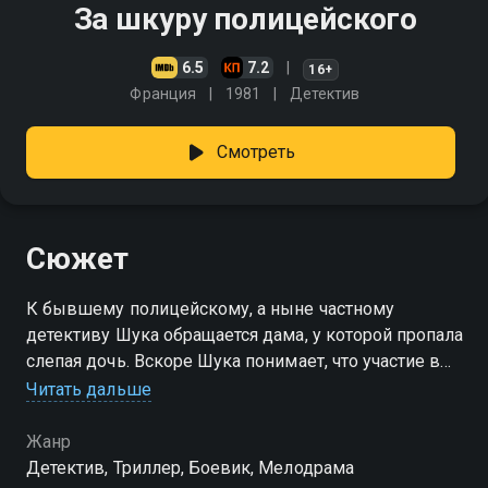
За шкуру полицейского
6.5
7.2
16+
Франция
1981
Детектив
Смотреть
Сюжет
К бывшему полицейскому, а ныне частному
детективу Шука обращается дама, у которой пропала
слепая дочь. Вскоре Шука понимает, что участие в
поисках девушки - это искусно расставленная
Читать дальше
именно для него западня…
Жанр
Детектив, Триллер, Боевик, Мелодрама