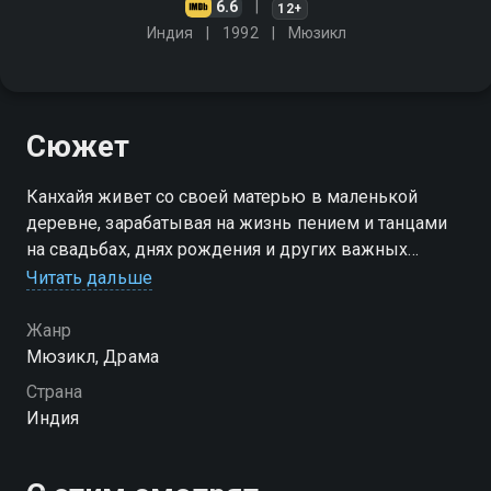
6.6
12+
Индия
1992
Мюзикл
Сюжет
Канхайя живет со своей матерью в маленькой
деревне, зарабатывая на жизнь пением и танцами
на свадьбах, днях рождения и других важных
церемониях вместе с Бхолой, которого когда-то
Читать дальше
приютила его мать
Жанр
Мюзикл, Драма
Страна
Индия