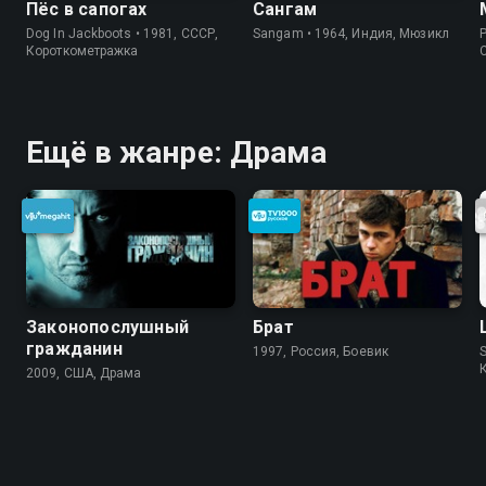
Пёс в сапогах
Сангам
Dog In Jackboots • 1981, СССР,
Sangam • 1964, Индия, Мюзикл
P
Короткометражка
Ещё в жанре: Драма
Законопослушный
Брат
гражданин
1997, Россия, Боевик
S
2009, США, Драма