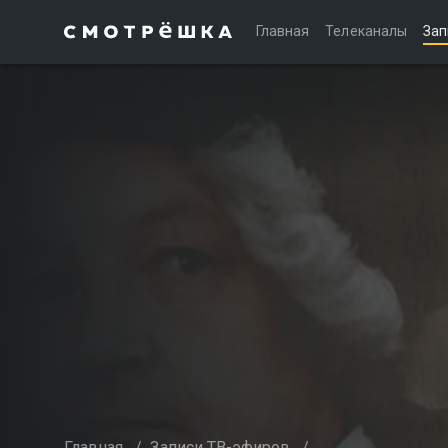
Главная
Телеканалы
Зап
Главная
/
Записи ТВ-эфиров
/