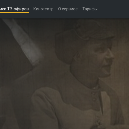
иси ТВ-эфиров
Кинотеатр
О сервисе
Тарифы