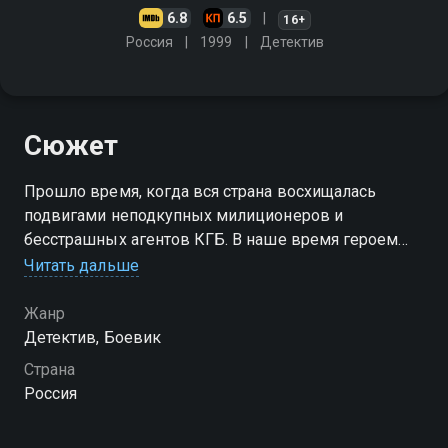
6.8
6.5
16+
Россия
1999
Детектив
Сюжет
Прошло время, когда вся страна восхищалась
подвигами неподкупных милиционеров и
бесстрашных агентов КГБ. В наше время героем
детективных романов всё чаще становится не
Читать дальше
честный сыщик, а частный сыщик
Жанр
Детектив, Боевик
Страна
Россия