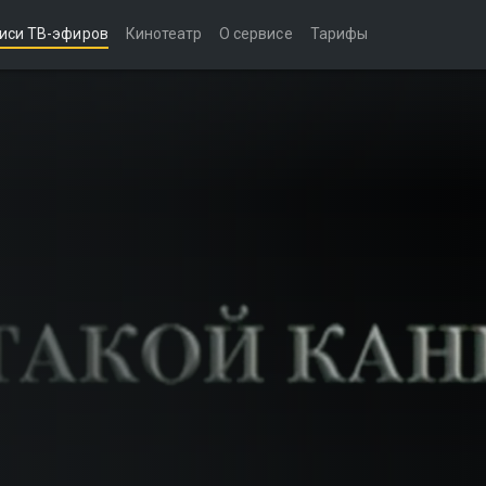
иси ТВ-эфиров
Кинотеатр
О сервисе
Тарифы