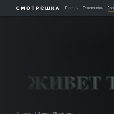
Главная
Телеканалы
Зап
Главная
/
Записи ТВ-эфиров
/