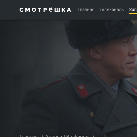
Главная
Телеканалы
Зап
Главная
/
Записи ТВ-эфиров
/