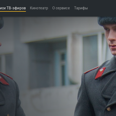
иси ТВ-эфиров
Кинотеатр
О сервисе
Тарифы