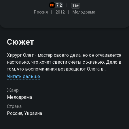
7.2
16+
Россия
2012
Мелодрама
Сюжет
Хирург Олег - мастер своего дела, но он отчаивается
настолько, что хочет свести счёты с жизнью. Дело в
том, что воспоминания возвращают Олега в
прошлое - во времена студенчества, когда он
Читать дальше
совершал безответственные поступки
Жанр
Посмотреть онлайн 1 сезон сериала Обучаю игре на
Мелодрама
гитаре вы можете совершенно бесплатно в
Страна
хорошем HD качестве на Смотрёшке
Россия, Украина