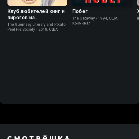
Клуб любителей книг и
Побег
пирогов из
The Getaway • 1994, США,
I
картофельных
Криминал
The Guernsey Literary and Potato
очистков
Peel Pie Society • 2018, США,
История