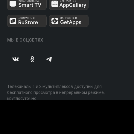
МЫ В СОЦСЕТЯХ
Телеканалы 1 и 2 мультиплексов доступны для
бесплатного просмотра в непрерывном режиме,
круглосуточно.
© 2014 — 2026, ООО «ЛайфСтрим», 109240, г. Москва,
ул. Николоямская, д. 13, стр. 2, этаж 2, ИНН 7710918800
Поддержка: help@smotreshka.tv
UUID: 5de95f6a-d4b1-4fbc-9a55-93e7bd9d39b0