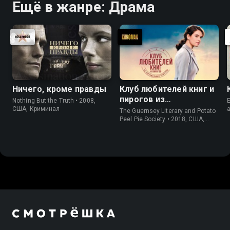
Ещё в жанре: Драма
Ничего, кроме правды
Клуб любителей книг и
пирогов из
Nothing But the Truth • 2008,
E
картофельных
США, Криминал
The Guernsey Literary and Potato
очистков
Peel Pie Society • 2018, США,
История