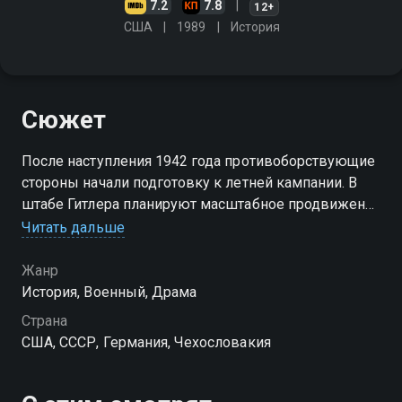
7.2
7.8
12+
США
1989
История
Сюжет
После наступления 1942 года противоборствующие
стороны начали подготовку к летней кампании. В
штабе Гитлера планируют масштабное продвижение
на южном фронте с целью захватить Кавказ.
Читать дальше
Стратегическим направлением в операции
становится Сталинград
Жанр
История, Военный, Драма
Страна
США, СССР, Германия, Чехословакия