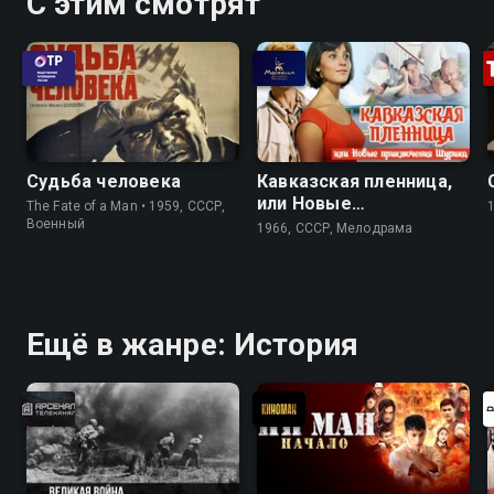
С этим смотрят
Судьба человека
Кавказская пленница,
или Новые
The Fate of a Man • 1959, СССР,
приключения Шурика
Военный
1966, СССР, Мелодрама
Ещё в жанре: История