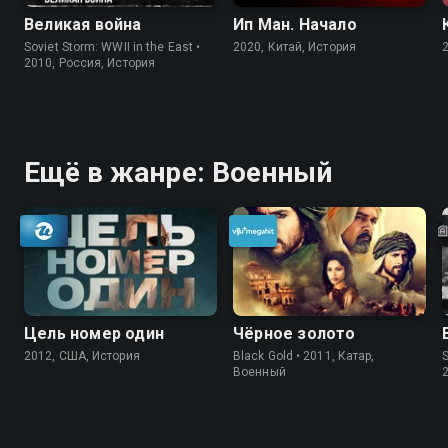
Великая война
Ип Ман. Начало
Soviet Storm: WWII in the East •
2020, Китай, История
2010, Россия, История
Ещё в жанре: Военный
Цель номер один
Чёрное золото
2012, США, История
Black Gold • 2011, Катар,
S
Военный