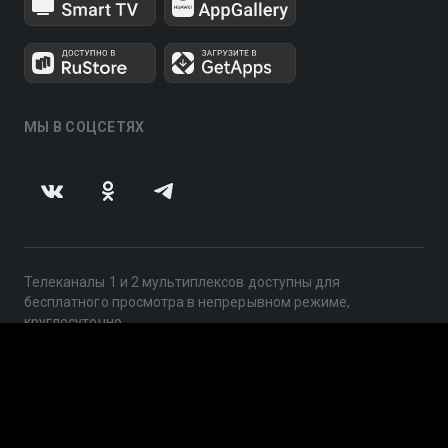
МЫ В СОЦСЕТЯХ
Телеканалы 1 и 2 мультиплексов доступны для
бесплатного просмотра в непрерывном режиме,
круглосуточно.
© 2014 — 2026, ООО «ЛайфСтрим», 109240, г. Москва,
ул. Николоямская, д. 13, стр. 2, этаж 2, ИНН 7710918800
Поддержка: help@smotreshka.tv
UUID: c31c68e2-3041-4dee-bcf2-26e4a66fe5ae