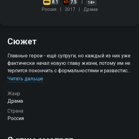
8.1
7.5
18+
Россия
2017
Драма
Сюжет
Главные герои - ещё супруги, но каждый из них уже
фактически начал новую главу жизни, потому им не
терпится покончить с формальностями и развестись.
Неожиданно после их очередной ссоры исчезает их
Читать дальше
двенадцатилетний сын
Жанр
Драма
Страна
Россия