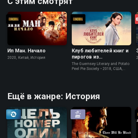
С этим смотрят
Ип Ман. Начало
Клуб любителей книг и
пирогов из
2020, Китай, История
картофельных
The Guernsey Literary and Potato
очистков
Peel Pie Society • 2018, США,
История
Ещё в жанре: История