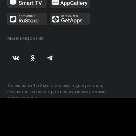
МЫ В СОЦСЕТЯХ
Телеканалы 1 и 2 мультиплексов доступны для
бесплатного просмотра в непрерывном режиме,
круглосуточно.
© 2014 — 2026, ООО «ЛайфСтрим», 109240, г. Москва,
ул. Николоямская, д. 13, стр. 2, этаж 2, ИНН 7710918800
Поддержка: help@smotreshka.tv
UUID: a861da0b-73fd-49f7-a4bd-204269a79b49