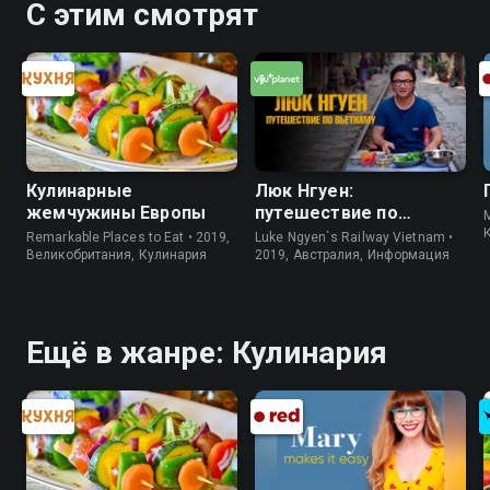
С этим смотрят
Кулинарные
Люк Нгуен:
жемчужины Европы
путешествие по
M
Вьетнаму
Remarkable Places to Eat • 2019,
Luke Ngyen`s Railway Vietnam •
Великобритания, Кулинария
2019, Австралия, Информация
Ещё в жанре: Кулинария