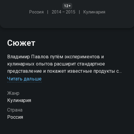
12+
Россия
2014 – 2015
Кулинария
Сюжет
Владимир Павлов путём экспериментов и
кулинарных опытов расширит стандартное
представление и покажет известные продукты с
новой стороны. Уходим от банальности, берём
Читать дальше
новый гастрономический курс, расширяем свой
кулинарный кругозор!
Жанр
Кулинария
Посмотреть онлайн сезон сериала Небанальная
Страна
кухня Павлова вы можете совершенно бесплатно в
Россия
хорошем HD качестве на Смотрёшке