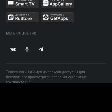
МЫ В СОЦСЕТЯХ
Телеканалы 1 и 2 мультиплексов доступны для
бесплатного просмотра в непрерывном режиме,
круглосуточно.
© 2014 — 2026, ООО «ЛайфСтрим», 109240, г. Москва,
ул. Николоямская, д. 13, стр. 2, этаж 2, ИНН 7710918800
Поддержка: help@smotreshka.tv
UUID: 4d9e36b3-e05a-4de7-9159-2b8a04cafe09