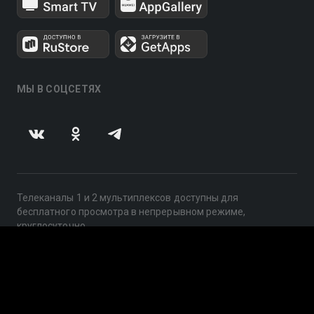
МЫ В СОЦСЕТЯХ
Телеканалы 1 и 2 мультиплексов доступны для
бесплатного просмотра в непрерывном режиме,
круглосуточно.
© 2014 — 2026, ООО «ЛайфСтрим», 109240, г. Москва,
ул. Николоямская, д. 13, стр. 2, этаж 2, ИНН 7710918800
Поддержка: help@smotreshka.tv
UUID: e4df47ce-4aad-43d7-877c-46e01fe5ece0