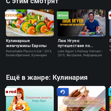
С этим смотрят
Кулинарные
Люк Нгуен:
жемчужины Европы
путешествие по
M
Вьетнаму
Remarkable Places to Eat • 2019,
Luke Ngyen`s Railway Vietnam •
Великобритания, Кулинария
2019, Австралия, Информация
Ещё в жанре: Кулинария