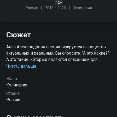
12+
Россия
2018 – 2020
Кулинария
Сюжет
Анна Александрова специализируется на рецептах
актуальных и реальных. Вы спросите: "А это какие?".
А это такие, которые являются спасением для
вечерней уставшей хозяйки, которой после работы
Читать дальше
нужно чем-то быстро накормить семейство
Жанр
Кулинария
Страна
Россия