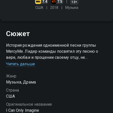
7.4
7.5
12+
США
2018
Музыка
Сюжет
История рождения одноименной песни группы
MercyMe. Лидер команды посвятил эту песню о
вере, любви и прощении своему отцу, не
подозревая, что скоро она облетит весь мир, станет
Читать дальше
платиновым хитом, а главное - подарит надежду
миллионам людей
Жанр
Музыка, Драма
Страна
США
Оригинальное название
I Can Only Imagine