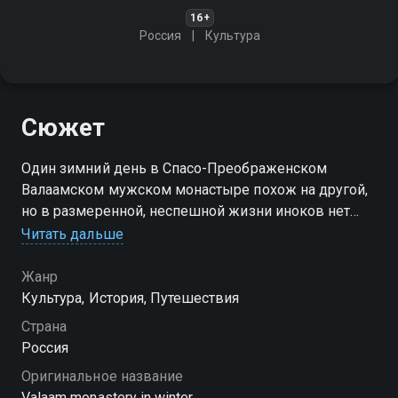
16+
Россия
Культура
Сюжет
Один зимний день в Спасо-Преображенском
Валаамском мужском монастыре похож на другой,
но в размеренной, неспешной жизни иноков нет
ничего скучного. Веками здесь сохраняются
Читать дальше
традиции русского монашества
Жанр
Культура, История, Путешествия
Страна
Россия
Оригинальное название
Valaam monastery in winter