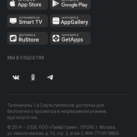
МЫ В СОЦСЕТЯХ
Телеканалы 1 и 2 мультиплексов доступны для
бесплатного просмотра в непрерывном режиме,
круглосуточно.
© 2014 — 2026, ООО «ЛайфСтрим», 109240, г. Москва,
ул. Николоямская, д. 13, стр. 2, этаж 2, ИНН 7710918800