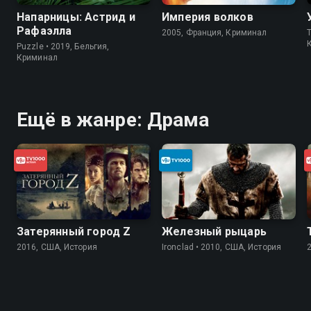
Напарницы: Астрид и
Империя волков
Рафаэлла
2005, Франция, Криминал
T
Puzzle • 2019, Бельгия,
Криминал
Ещё в жанре: Драма
Затерянный город Z
Железный рыцарь
2016, США, История
Ironclad • 2010, США, История