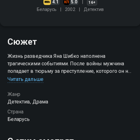
4.1
5.0
16+
Беларусь
2002
Детектив
Сюжет
Жизнь разведчика Яна Шибко наполнена
трагическими событиями. После войны мужчина
попадает в тюрьму за преступление, которого он не
совершал. Благодаря своим профессиональным
Читать дальше
навыкам Ян сбегает из тюрьмы, чтобы отомстить
тем, кто его подставил
Жанр
Детектив, Драма
Страна
Беларусь