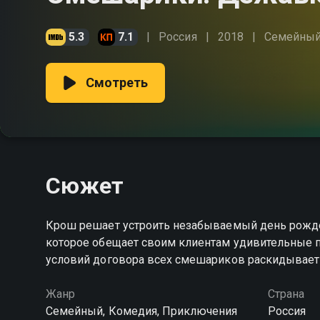
5.3
7.1
Россия
2018
Cемейны
Смотреть
Сюжет
Крош решает устроить незабываемый день рожден
которое обещает своим клиентам удивительные п
условий договора всех смешариков раскидывает
Жанр
Страна
Cемейный, Комедия, Приключения
Россия