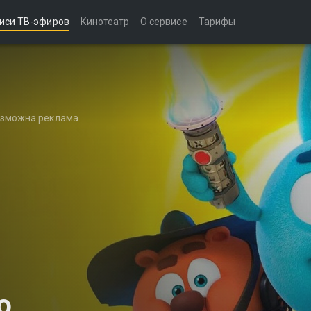
иси ТВ-эфиров
Кинотеатр
О сервисе
Тарифы
возможна реклама
ю