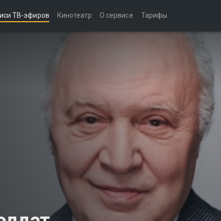
иси ТВ-эфиров
Кинотеатр
О сервисе
Тарифы
олдат