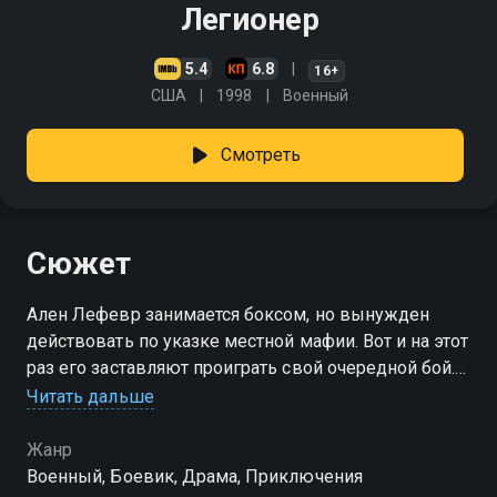
Легионер
5.4
6.8
16+
США
1998
Военный
Смотреть
Сюжет
Ален Лефевр занимается боксом, но вынужден
действовать по указке местной мафии. Вот и на этот
раз его заставляют проиграть свой очередной бой.
Однако у боксёра появились свои планы на этот
Читать дальше
счёт
Жанр
Военный, Боевик, Драма, Приключения