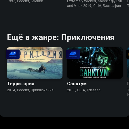
1997, Россия, Боевик
Extremely Wicked, Shockingly Evil
P
and Vile • 2019, США, Биография
Ещё в жанре: Приключения
Территория
Санктум
2014, Россия, Приключения
2011, США, Триллер