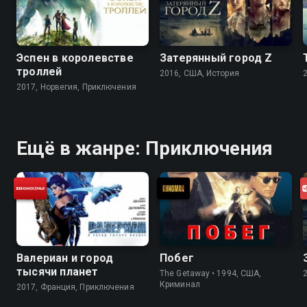
Темновичок - Держи равновесие -
Каменный болван - Между нами
девочками - А как же торт? -
Зелёный отряд - Позовите Кешу
Эспен в королевстве
Затерянный город Z
троллей
2016, США, История
2017, Норвегия, Приключения
Ещё в жанре: Приключения
Валериан и город
Побег
тысячи планет
The Getaway • 1994, США,
Криминал
2017, Франция, Приключения