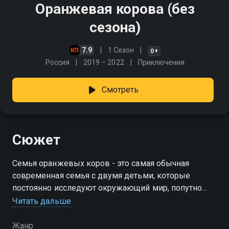
Оранжевая корова (без
сезона)
7.9
1 Сезон
0+
Россия
2019 – 2022
Приключения
Смотреть
Сюжет
Семья оранжевых коров - это самая обычная
современная семья с двумя детьми, которые
постоянно исследуют окружающий мир, попутно
попадая в разные ситуации, из которых им
Читать дальше
предстоит найти правильный выход
Жанр