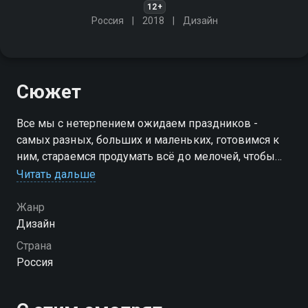
12+
Россия
2018
Дизайн
Сюжет
Все мы с нетерпением ожидаем праздников -
самых разных, больших и маленьких, готовимся к
ним, стараемся продумать всё до мелочей, чтобы
день этот запомнился надолго
Читать дальше
Жанр
Дизайн
Страна
Россия