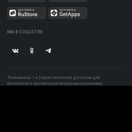
МЫ В СОЦСЕТЯХ
Телеканалы 1 и 2 мультиплексов доступны для
бесплатного просмотра в непрерывном режиме,
круглосуточно.
© 2014 — 2026, ООО «ЛайфСтрим», 109240, г. Москва,
ул. Николоямская, д. 13, стр. 2, этаж 2, ИНН 7710918800
Поддержка: help@smotreshka.tv
UUID: 718271a3-7bc0-41af-bdd9-21c970851cf5
v3.10.4
|
SSR