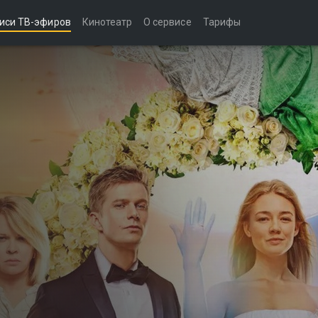
иси ТВ-эфиров
Кинотеатр
О сервисе
Тарифы