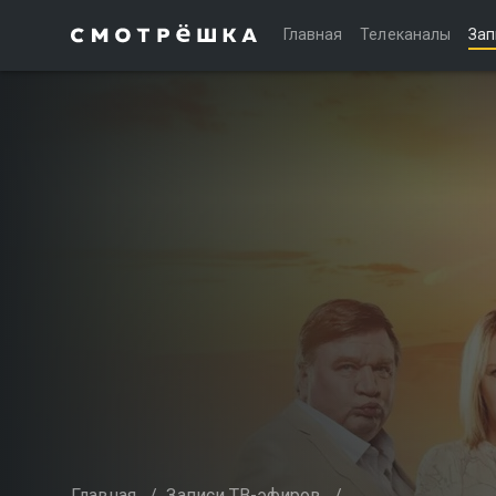
Главная
Телеканалы
Зап
Главная
/
Записи ТВ-эфиров
/