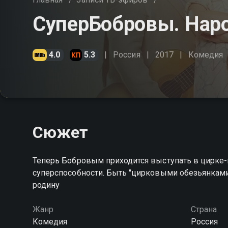
СуперБобровы. Нар
4.0
5.3
Россия
2017
Комедия
Сюжет
Теперь Бобровым приходится выступать в цирке-
суперспособности. Быть "цирковыми обезьянками"
родину
Жанр
Страна
Комедия
Россия