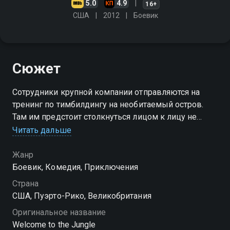
5.0
4.9
16+
США
2012
Боевик
Сюжет
Сотрудники крупной компании отправляются на
тренинг по тимбилдингу на необитаемый остров.
Там им предстоит столкнуться лицом к лицу не
только с дикой природой, но и со своими
Читать дальше
первобытными инстинктами
Жанр
Боевик, Комедия, Приключения
Страна
США, Пуэрто-Рико, Великобритания
Оригинальное название
Welcome to the Jungle