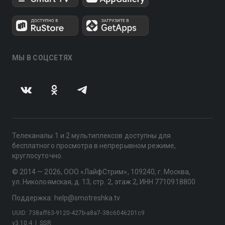
МЫ В СОЦСЕТЯХ
Телеканалы 1 и 2 мультиплексов доступны для
бесплатного просмотра в непрерывном режиме,
круглосуточно.
© 2014 — 2026, ООО «ЛайфСтрим», 109240, г. Москва,
ул. Николоямская, д. 13, стр. 2, этаж 2, ИНН 7710918800
Поддержка: help@smotreshka.tv
UUID: 738aff63-9120-427b-a8a7-38c6046201c9
v3.10.4
|
SSR