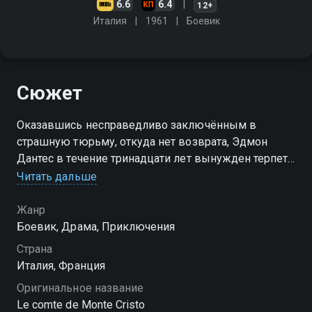
6.6
6.4
12+
Италия
1961
Боевик
Сюжет
Оказавшись несправедливо заключённым в
страшную тюрьму, откуда нет возврата, Эдмон
Дантес в течение тринадцати лет вынужден терпеть
лишения и лелеять мысли о мести своим
Читать дальше
обидчикам. Но Эдмону удаётся совершить побег…
Жанр
Боевик, Драма, Приключения
Страна
Италия, Франция
Оригинальное название
Le comte de Monte Cristo