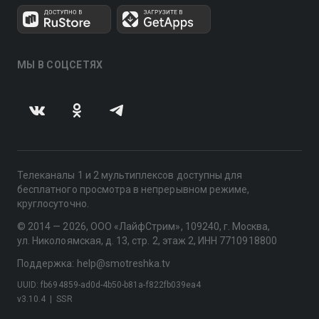
МЫ В СОЦСЕТЯХ
Телеканалы 1 и 2 мультиплексов доступны для
бесплатного просмотра в непрерывном режиме,
круглосуточно.
© 2014 — 2026, ООО «ЛайфСтрим», 109240, г. Москва,
ул. Николоямская, д. 13, стр. 2, этаж 2, ИНН 7710918800
Поддержка: help@smotreshka.tv
UUID: fb694859-ad0d-4b50-b81a-f822fb039ea4
v3.10.4
|
SSR