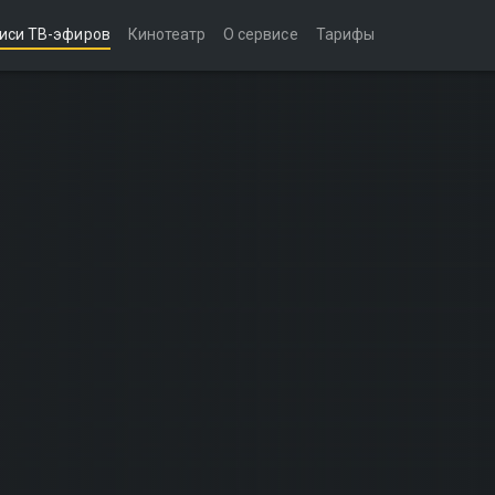
иси ТВ-эфиров
Кинотеатр
О сервисе
Тарифы