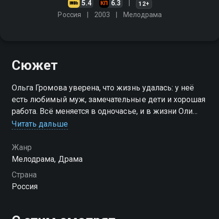
5.4
6.3
12+
Россия
2003
Мелодрама
Сюжет
Ольга Громова уверена, что жизнь удалась: у неё
есть любимый муж, замечательные дети и хорошая
работа. Всё меняется в одночасье, и в жизни Оли
начинается череда тяжёлых испытаний. Теперь
Читать дальше
добрая и доверчивая девушка должна бороться за
своё счастье
Жанр
Мелодрама, Драма
Страна
Россия