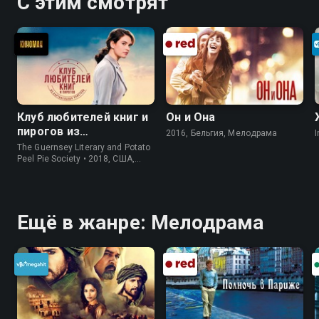
С этим смотрят
Клуб любителей книг и
Он и Она
пирогов из
2016, Бельгия, Мелодрама
I
картофельных
The Guernsey Literary and Potato
очистков
Peel Pie Society • 2018, США,
История
Ещё в жанре: Мелодрама