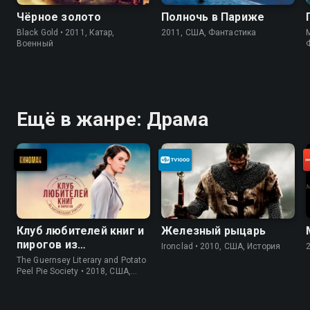
Чёрное золото
Полночь в Париже
Black Gold • 2011, Катар,
2011, США, Фантастика
M
Военный
Ещё в жанре: Драма
Клуб любителей книг и
Железный рыцарь
пирогов из
Ironclad • 2010, США, История
картофельных
The Guernsey Literary and Potato
очистков
Peel Pie Society • 2018, США,
История