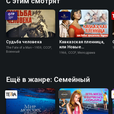
С этим смотрят
Судьба человека
Кавказская пленница,
или Новые
The Fate of a Man • 1959, СССР,
приключения Шурика
Военный
1966, СССР, Мелодрама
Ещё в жанре: Cемейный