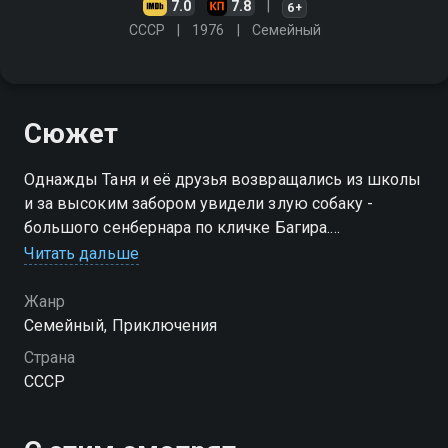
7.0
7.8
6+
СССР
1976
Cемейный
Сюжет
Однажды Таня и её друзья возвращались из школы
и за высоким забором увидели злую собаку -
большого сенбернара по кличке Багира.
Подружиться с такой собакой оказалось не так-то
Читать дальше
просто: характер у неё не из лёгких. Ребята решают
перевоспитать Багиру
Жанр
Cемейный, Приключения
Страна
СССР