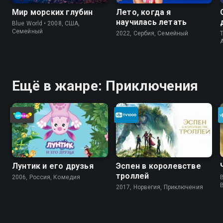
Мир морских глубин
Лето, когда я
научилась летать
Blue World • 2008, США,
Cемейный
2022, Сербия, Cемейный
T
Ещё в жанре: Приключения
Лунтик и его друзья
Эспен в королевстве
троллей
2006, Россия, Комедия
B
2017, Норвегия, Приключения