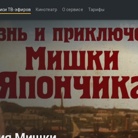
иси ТВ-эфиров
Кинотеатр
О сервисе
Тарифы
ния Мишки