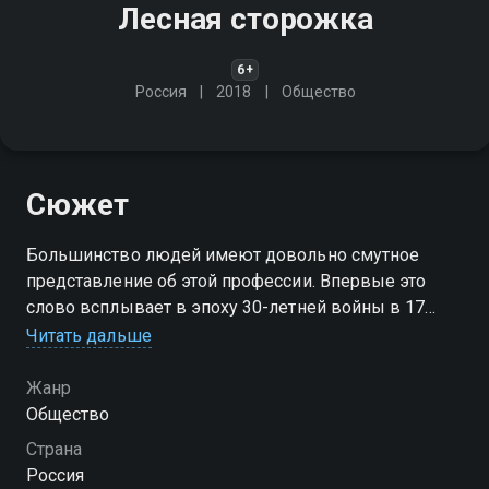
Лесная сторожка
6+
Россия
2018
Общество
Сюжет
Большинство людей имеют довольно смутное
представление об этой профессии. Впервые это
слово всплывает в эпоху 30-летней войны в 17
веке. Они - рачительные хозяева и истинные
Читать дальше
хранители леса. Именно им поручена охрана и
защита зверей и птиц
Жанр
Общество
Страна
Россия