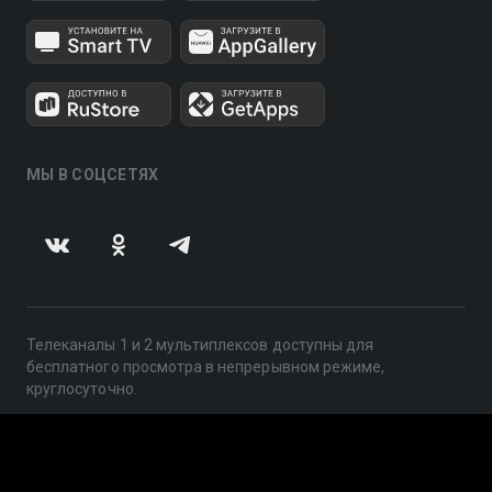
МЫ В СОЦСЕТЯХ
Телеканалы 1 и 2 мультиплексов доступны для
бесплатного просмотра в непрерывном режиме,
круглосуточно.
© 2014 — 2026, ООО «ЛайфСтрим», 109240, г. Москва,
ул. Николоямская, д. 13, стр. 2, этаж 2, ИНН 7710918800
Поддержка: help@smotreshka.tv