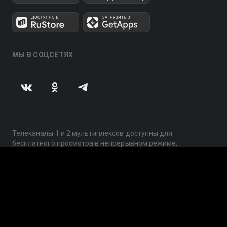
МЫ В СОЦСЕТЯХ
Телеканалы 1 и 2 мультиплексов доступны для
бесплатного просмотра в непрерывном режиме,
круглосуточно.
© 2014 — 2026, ООО «ЛайфСтрим», 109240, г. Москва,
ул. Николоямская, д. 13, стр. 2, этаж 2, ИНН 7710918800
Поддержка: help@smotreshka.tv
UUID: 201b63da-e037-4e3d-8da8-50ab29b453e1
v3.10.4
|
SSR