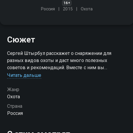
16+
Россия
2015
Охота
Сюжет
Сергей Штырбул расскажет о снаряжении для
разных видов охоты и даст много полезных
советов и рекомендаций. Вместе с ним вы
поучаствуете в увлекательных охотах на зайца,
Читать дальше
фазана, утку, вальдшнепа и других зверей и птиц в
различных регионах нашей страны
Жанр
Охота
Страна
Россия