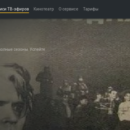
иси ТВ-эфиров
Кинотеатр
О сервисе
Тарифы
полные сезоны. Успейте