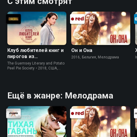
С этим смотрят
Клуб любителей книг и
Он и Она
пирогов из
2016, Бельгия, Мелодрама
I
картофельных
The Guernsey Literary and Potato
очистков
Peel Pie Society • 2018, США,
История
Ещё в жанре: Мелодрама