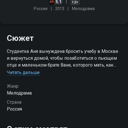
5.1
12+
Россия
2013
Мелодрама
Сюжет
Студентка Аня вынуждена бросить учебу в Москве
и вернуться домой, чтобы позаботиться о пьющем
отце и маленьком брате Ване, которого мать, как
выясняется, родила от другого человека
Читать дальше
Жанр
Мелодрама
Страна
Россия