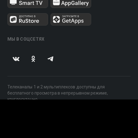
МЫ В СОЦСЕТЯХ
Телеканалы 1 и 2 мультиплексов доступны для
бесплатного просмотра в непрерывном режиме,
круглосуточно.
© 2014 — 2026, ООО «ЛайфСтрим», 109240, г. Москва,
ул. Николоямская, д. 13, стр. 2, этаж 2, ИНН 7710918800
Поддержка: help@smotreshka.tv
UUID: a3871642-c3c4-4bd1-936f-b61657e7e645