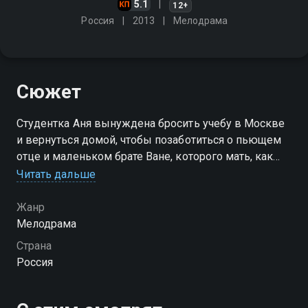
5.1
12+
Россия
2013
Мелодрама
Сюжет
Студентка Аня вынуждена бросить учебу в Москве
и вернуться домой, чтобы позаботиться о пьющем
отце и маленьком брате Ване, которого мать, как
выясняется, родила от другого человека
Читать дальше
Посмотреть онлайн 1 сезон сериала Нелюбимая вы
Жанр
можете совершенно бесплатно в хорошем HD
Мелодрама
качестве на Смотрёшке
Страна
Россия