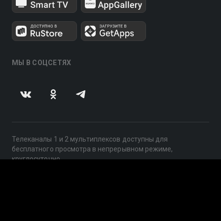
МЫ В СОЦСЕТЯХ
Телеканалы 1 и 2 мультиплексов доступны для
бесплатного просмотра в непрерывном режиме,
круглосуточно.
© 2014 — 2026, ООО «ЛайфСтрим», 109240, г. Москва,
ул. Николоямская, д. 13, стр. 2, этаж 2, ИНН 7710918800
Поддержка: help@smotreshka.tv
UUID: 4f9e7805-9a29-4548-af12-2f4d3489c945