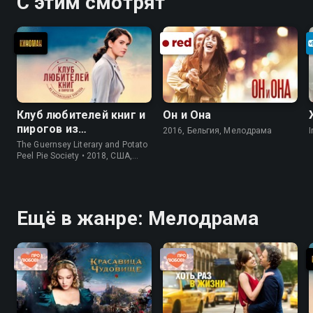
С этим смотрят
Клуб любителей книг и
Он и Она
пирогов из
2016, Бельгия, Мелодрама
I
картофельных
The Guernsey Literary and Potato
очистков
Peel Pie Society • 2018, США,
История
Ещё в жанре: Мелодрама