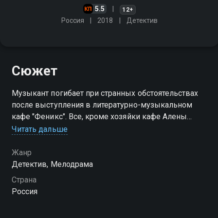
5.5
12+
Россия
2018
Детектив
Сюжет
Музыкант погибает при странных обстоятельствах
после выступления в литературно-музыкальном
кафе "Феникс". Все, кроме хозяйки кафе Алены
Дубровицкой, считают его смерть несчастным
Читать дальше
случаем. И Алена оказывается права: музыкант -
первый в списке убийцы
Жанр
Детектив, Мелодрама
Посмотреть онлайн 1 сезон сериала Неопалимый
Страна
Феникс вы можете совершенно бесплатно в
Россия
хорошем HD качестве на Смотрёшке