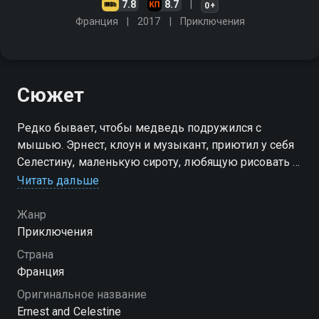
7.8
8.7
0+
Франция
2017
Приключения
Сюжет
Редко бывает, чтобы медведь подружился с
мышью. Эрнест, клоун и музыкант, приютил у себя
Селестину, маленькую сироту, любящую рисовать и
писать. Они вместе преодолевают повседневную
Читать дальше
суету, поддерживают друг друга и решают быть
самыми счастливыми
Жанр
Приключения
Посмотреть онлайн 2 сезон сериала Эрнест и
Страна
Селестина вы можете совершенно бесплатно в
Франция
хорошем HD качестве на Смотрёшке
Оригинальное название
Ernest and Celestine