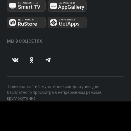
МЫ В СОЦСЕТЯХ
Телеканалы 1 и 2 мультиплексов доступны для
бесплатного просмотра в непрерывном режиме,
круглосуточно.
© 2014 — 2026, ООО «ЛайфСтрим», 109240, г. Москва,
ул. Николоямская, д. 13, стр. 2, этаж 2, ИНН 7710918800
Поддержка: help@smotreshka.tv