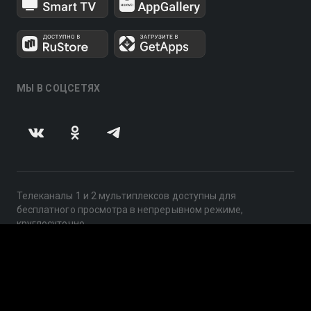
МЫ В СОЦСЕТЯХ
Телеканалы 1 и 2 мультиплексов доступны для
бесплатного просмотра в непрерывном режиме,
круглосуточно.
© 2014 — 2026, ООО «ЛайфСтрим», 109240, г. Москва,
ул. Николоямская, д. 13, стр. 2, этаж 2, ИНН 7710918800
Поддержка: help@smotreshka.tv
UUID: ed732faf-aa88-4209-b418-a763b842ad9e