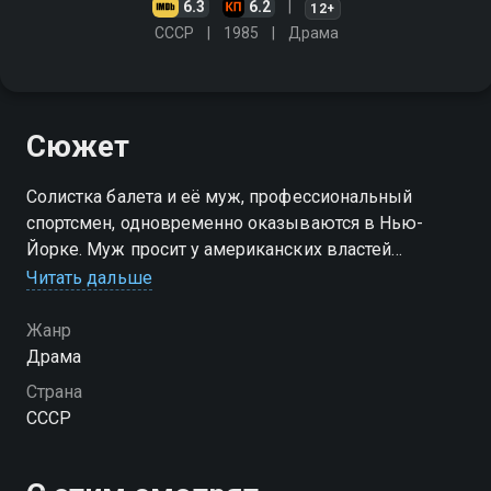
6.3
6.2
12+
СССР
1985
Драма
Сюжет
Солистка балета и её муж, профессиональный
спортсмен, одновременно оказываются в Нью-
Йорке. Муж просит у американских властей
политического убежища. Своим поступком он
Читать дальше
ставит жену перед выбором: вернуться на родину
или остаться с мужем
Жанр
Драма
Страна
СССР