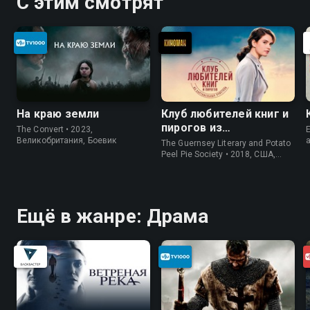
С этим смотрят
На краю земли
Клуб любителей книг и
пирогов из
The Convert • 2023,
E
картофельных
Великобритания, Боевик
The Guernsey Literary and Potato
очистков
Peel Pie Society • 2018, США,
История
Ещё в жанре: Драма